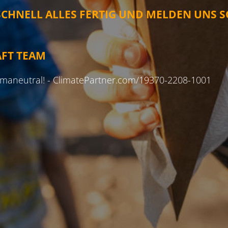
SCHNELL ALLES FERTIG UND MELDEN UNS S
AFT TEAM
limaneutral! - ClimatePartner.com/19370-2208-1001