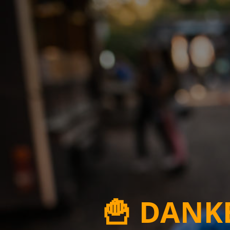
🍟 DANK