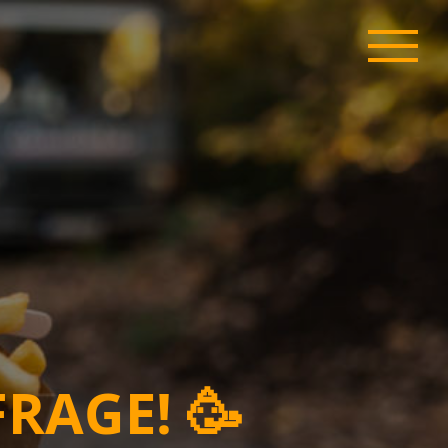
RAGE! 🥳