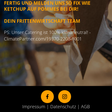
FERTIG UND MELDEN UNS SO FIX WIE
KETCHUP AUF POMMES BEI DIR!
DEIN FRITTENWIRTSCHAFT TEAM
PS: Unser Catering ist 100% klimaneutral! -
ClimatePartner.com/19370-2208-1001
Impressum
|
Datenschutz
|
AGB